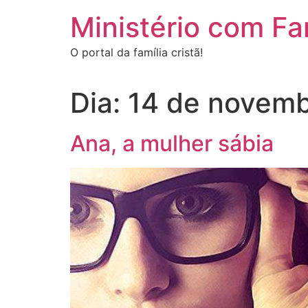
Ir
Ministério com Fa
para
o
O portal da família cristã!
conteúdo
Dia:
14 de novemb
Ana, a mulher sábia