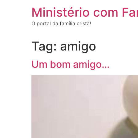
Ir
Ministério com Fa
para
o
O portal da família cristã!
conteúdo
Tag:
amigo
Um bom amigo…