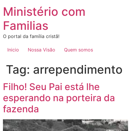
Ir
Ministério com
para
o
Familias
conteúdo
O portal da família cristã!
Inicio
Nossa Visão
Quem somos
Tag:
arrependimento
Filho! Seu Pai está lhe
esperando na porteira da
fazenda