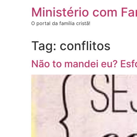
Ir
Ministério com Fa
para
o
O portal da família cristã!
conteúdo
Tag:
conflitos
Não to mandei eu? Esf