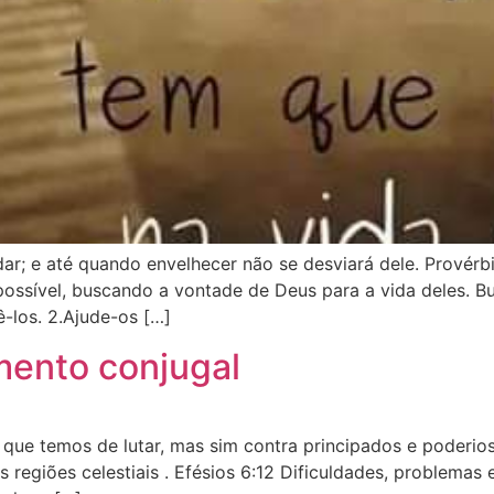
; e até quando envelhecer não se desviará dele. Provérbio
ossível, buscando a vontade de Deus para a vida deles. Bu
ê-los. 2.Ajude-os […]
mento conjugal
que temos de lutar, mas sim contra principados e poderios
s regiões celestiais . Efésios 6:12 Dificuldades, problema