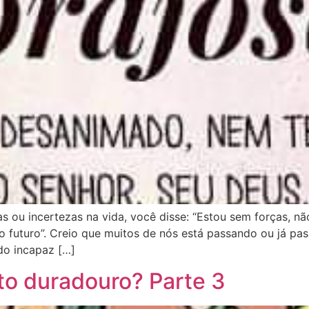
as ou incertezas na vida, você disse: “Estou sem forças, 
o futuro”. Creio que muitos de nós está passando ou já pa
do incapaz […]
o duradouro? Parte 3