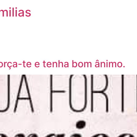
milias
orça-te e tenha bom ânimo.