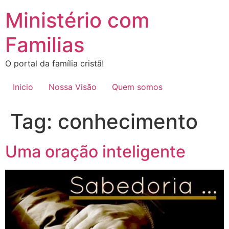
Ir
Ministério com
para
o
Familias
conteúdo
O portal da família cristã!
Inicio
Nossa Visão
Quem somos
Tag:
conhecimento
Uma oração inteligente