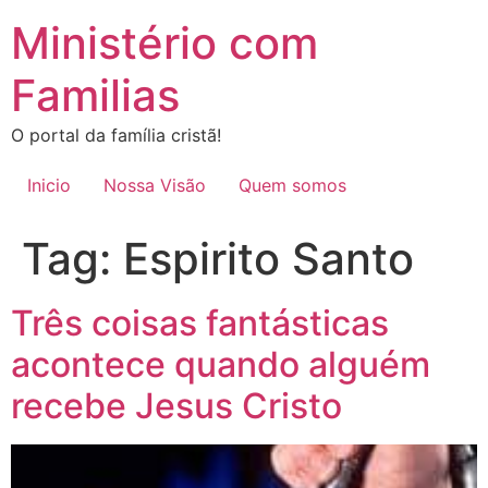
Ir
Ministério com
para
o
Familias
conteúdo
O portal da família cristã!
Inicio
Nossa Visão
Quem somos
Tag:
Espirito Santo
Três coisas fantásticas
acontece quando alguém
recebe Jesus Cristo