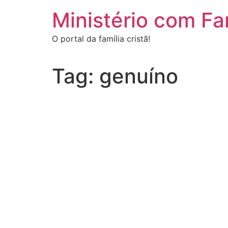
Ir
Ministério com Fa
para
o
O portal da família cristã!
conteúdo
Tag:
genuíno