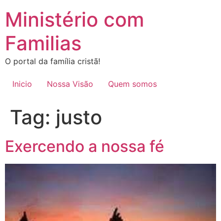
Ir
Ministério com
para
o
Familias
conteúdo
O portal da família cristã!
Inicio
Nossa Visão
Quem somos
Tag:
justo
Exercendo a nossa fé