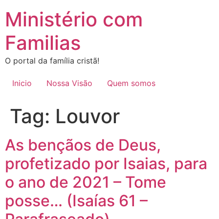
Ir
Ministério com
para
o
Familias
conteúdo
O portal da família cristã!
Inicio
Nossa Visão
Quem somos
Tag:
Louvor
As bençãos de Deus,
profetizado por Isaias, para
o ano de 2021 – Tome
posse… (Isaías 61 –