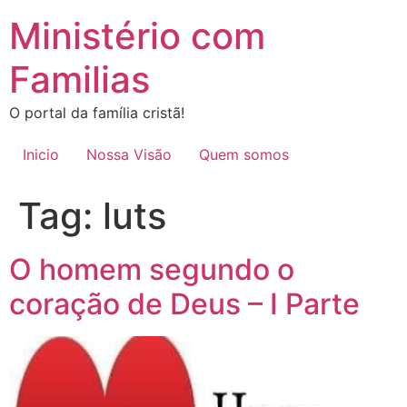
Ir
Ministério com
para
o
Familias
conteúdo
O portal da família cristã!
Inicio
Nossa Visão
Quem somos
Tag:
luts
O homem segundo o
coração de Deus – I Parte