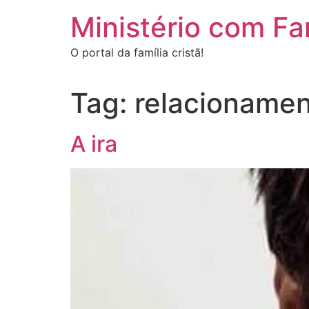
Ir
Ministério com Fa
para
o
O portal da família cristã!
conteúdo
Tag:
relacioname
A ira