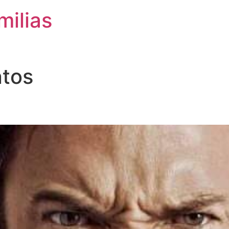
milias
ntos