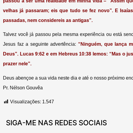
passou a ser uma realidade em minha vida – “Assim que,
velhas já passaram; eis que tudo se fez novo”. E Isaía
passadas, nem considereis as antigas”.
Talvez você já passou pela mesma experiência ou está sen
Jesus faz a seguinte advertência:
“Ninguém, que lança mã
Deus”. Lucas 9:62 e em Hebreus 10:38 lemos: “Mas o justo
prazer nele”.
Deus abençoe a sua vida neste dia e até o nosso próximo enc
Pr. Nélson Gouvêa
Visualizações:
1.547
SIGA-ME NAS REDES SOCIAIS