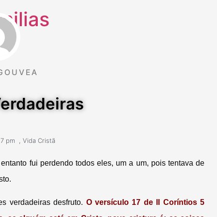
milias
GOUVEA
erdadeiras
57 pm
,
Vida Cristã
entanto fui perdendo todos eles, um a um, pois tentava de
sto.
 verdadeiras desfruto.
O versículo 17 de II Coríntios 5