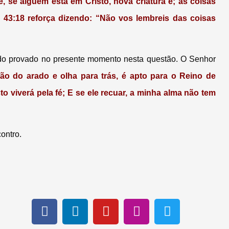
 se alguém está em Cristo, nova criatura é; as coisas
s 43:18 reforça dizendo: “Não vos lembreis das coisas
do provado no presente momento nesta questão. O Senhor
o do arado e olha para trás, é apto para o Reino de
 viverá pela fé; E se ele recuar, a minha alma não tem
ontro.