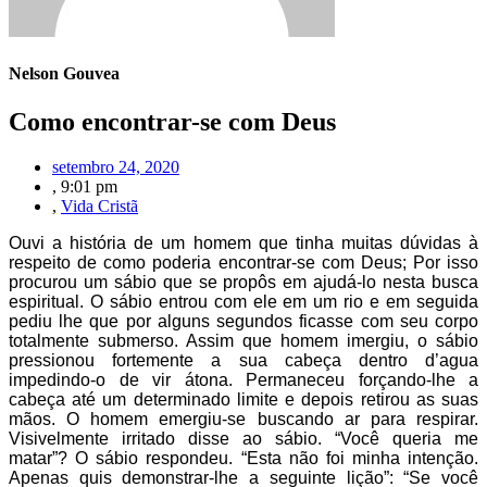
Nelson Gouvea
Como encontrar-se com Deus
setembro 24, 2020
,
9:01 pm
,
Vida Cristã
Ouvi a história de um homem que tinha muitas dúvidas à
respeito de como poderia encontrar-se com Deus; Por isso
procurou um sábio que se propôs em ajudá-lo nesta busca
espiritual. O sábio entrou com ele em um rio e em seguida
pediu lhe que por alguns segundos ficasse com seu corpo
totalmente submerso. Assim que homem imergiu, o sábio
pressionou fortemente a sua cabeça dentro d’agua
impedindo-o de vir átona. Permaneceu forçando-lhe a
cabeça até um determinado limite e depois retirou as suas
mãos. O homem emergiu-se buscando ar para respirar.
Visivelmente irritado disse ao sábio. “Você queria me
matar”? O sábio respondeu. “Esta não foi minha intenção.
Apenas quis demonstrar-lhe a seguinte lição”: “Se você