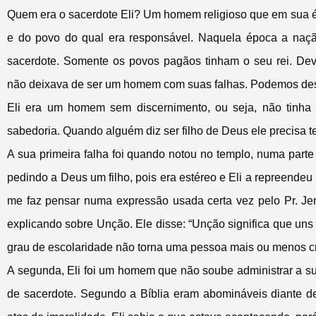
Quem era o sacerdote Eli? Um homem religioso que em sua épo
e do povo do qual era responsável. Naquela época a nação
sacerdote. Somente os povos pagãos tinham o seu rei. De
não deixava de ser um homem com suas falhas. Podemos dest
Eli era um homem sem discernimento, ou seja, não tinha h
sabedoria. Quando alguém diz ser filho de Deus ele precisa te
A sua primeira falha foi quando notou no templo, numa part
pedindo a Deus um filho, pois era estéreo e Eli a repreendeu
me faz pensar numa expressão usada certa vez pelo Pr. J
explicando sobre Unção. Ele disse: “Unção significa que uns s
grau de escolaridade não torna uma pessoa mais ou menos cri
A segunda, Eli foi um homem que não soube administrar a sua 
de sacerdote. Segundo a Bíblia eram abomináveis diante de