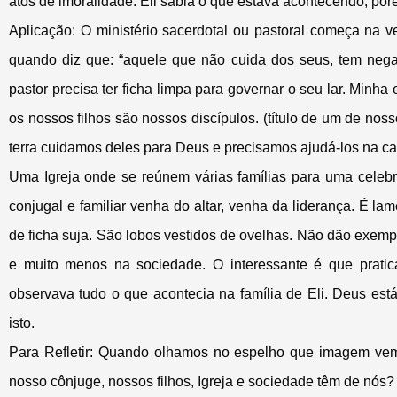
atos de imoralidade. Eli sabia o que estava acontecendo, por
Aplicação: O ministério sacerdotal ou pastoral começa na v
quando diz que: “aquele que não cuida dos seus, tem negad
pastor precisa ter ficha limpa para governar o seu lar. Min
os nossos filhos são nossos discípulos. (título de um de noss
terra cuidamos deles para Deus e precisamos ajudá-los na ca
Uma Igreja onde se reúnem várias famílias para uma celeb
conjugal e familiar venha do altar, venha da liderança. É lam
de ficha suja. São lobos vestidos de ovelhas. Não dão exempl
e muito menos na sociedade. O interessante é que pra
observava tudo o que acontecia na família de Eli. Deus es
isto.
Para Refletir: Quando olhamos no espelho que imagem vemo
nosso cônjuge, nossos filhos, Igreja e sociedade têm de nós?