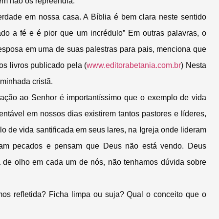
ém não os repreendia.
erdade em nossa casa. A Bíblia é bem clara neste sentido
o a fé e é pior que um incrédulo” Em outras palavras, o
ha esposa em uma de suas palestras para pais, menciona que
os livros publicado pela (
www.editorabetania.com.br
) Nesta
minhada cristã.
ração ao Senhor é importantíssimo que o exemplo de vida
entável em nossos dias existirem tantos pastores e líderes,
o de vida santificada em seus lares, na Igreja onde lideram
ticam pecados e pensam que Deus não está vendo. Deus
tá de olho em cada um de nós, não tenhamos dúvida sobre
s refletida? Ficha limpa ou suja? Qual o conceito que o