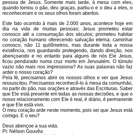
pessoa de Jesus. Somente mais tarde, à mesa com eles,
quando tomou o pão, deu graças, partiu-o e o deu a eles, o
reconheceram e os seus olhos foram abertos.
Este fato ocorrido à mais de 2.000 anos, acontece hoje em
dia na vida de muitas pessoas; Jesus prometeu estar
conosco até a consumação dos séculos; prometeu habitar
no coração humano oferecendo salvação eterna; caminhar
conosco, não 11 quilômetros, mas durante toda a nossa
existência, nos guardando protegendo, dando direção, nos
abençoando e no entanto para alguns de nós Ele Jesus,
ficou pendurado numa cruz morto em Jerusalém. O túmulo
vazio não mais nos impressiona? As suas palavras não faz
arder o nosso coração?
Pela fé, precisamos abrir os nossos olhos e ver que Jesus
ressuscitou. Precisamos reconhecê-lo à mesa da comunhão,
no partir do pão, nas orações e através das Escrituras. Saber
que Ele está presente em todas as nossas decisões, e que o
nosso relacionamento com Ele é real, é diário, é permanente
e que Ele está vivo.
O meu coração arde neste momento, pois sei que Jesus está
comigo. E o seu?
Deus abençoe a sua vida.
Pr. Nélson Gouvêa