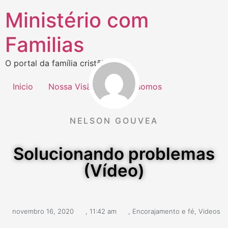
Ministério com
Familias
O portal da família cristã!
Inicio
Nossa Visão
Quem somos
NELSON GOUVEA
Solucionando problemas
(Vídeo)
novembro 16, 2020
,
11:42 am
,
Encorajamento e fé
,
Videos