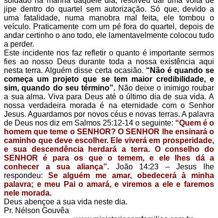
soldado na manhã daquele dia, resolveu dar uma volta de
jipe dentro do quartel sem autorização. Só que, devido a
uma fatalidade, numa manobra mal feita, ele tombou o
veículo. Praticamente com um pé fora do quartel, depois de
andar certinho o ano todo, ele lamentavelmente colocou tudo
a perder.
Este incidente nos faz refletir o quanto é importante sermos
fies ao nosso Deus durante toda a nossa existência aqui
nesta terra. Alguém disse certa ocasião.
“Não é quando se
começa um projeto que se tem maior credibilidade, e
sim, quando do seu término”.
Não deixe o inimigo roubar
a sua alma. Viva para Deus até o último dia de sua vida. A
nossa verdadeira morada é na eternidade com o Senhor
Jesus. Aguardamos por novos céus e novas terras.
A palavra
de Deus nos diz em Salmos 25:12-14 o seguinte:
“Quem é o
homem que teme o SENHOR? O SENHOR lhe ensinará o
caminho que deve escolher. Ele viverá em prosperidade,
e sua descendência herdará a terra. O conselho do
SENHOR é para os que o temem, e ele lhes dá a
conhecer a sua aliança”.
João 14:23 – Jesus lhe
respondeu:
Se alguém me amar, obedecerá à minha
palavra; e meu Pai o amará, e viremos a ele e faremos
nele morada.
Deus abençoe a sua vida neste dia.
Pr. Nélson Gouvêa